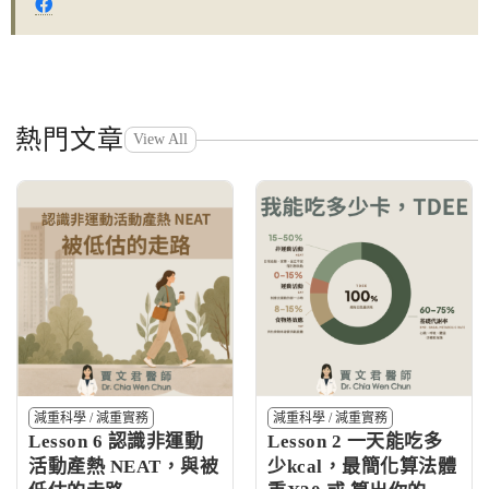
熱門文章
View All
減重科學
/
減重實務
減重科學
/
減重實務
Lesson 6 認識非運動
Lesson 2 一天能吃多
活動產熱 NEAT，與被
少kcal，最簡化算法體