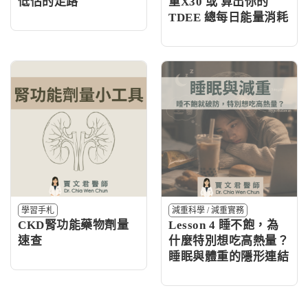
低估的走路
重X30 或 算出你的
TDEE 總每日能量消耗
學習手札
減重科學
/
減重實務
CKD腎功能藥物劑量
Lesson 4 睡不飽，為
速查
什麼特別想吃高熱量？
睡眠與體重的隱形連結