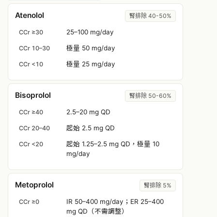
Atenolol
腎排除 40-50%
25–100 mg/day
CCr ≥30
極量 50 mg/day
CCr 10–30
極量 25 mg/day
CCr <10
Bisoprolol
腎排除 50-60%
2.5–20 mg QD
CCr ≥40
起始 2.5 mg QD
CCr 20–40
起始 1.25–2.5 mg QD，極量 10
CCr <20
mg/day
Metoprolol
腎排除 5%
IR 50–400 mg/day；ER 25–400
CCr ≥0
mg QD（不需調整）