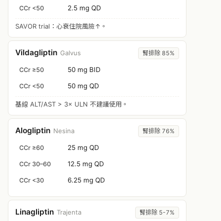
2.5 mg QD
CCr <50
SAVOR trial：心衰住院風險↑。
Vildagliptin
Galvus
腎排除 85%
50 mg BID
CCr ≥50
50 mg QD
CCr <50
基線 ALT/AST > 3× ULN 不建議使用。
Alogliptin
Nesina
腎排除 76%
25 mg QD
CCr ≥60
12.5 mg QD
CCr 30–60
6.25 mg QD
CCr <30
Linagliptin
Trajenta
腎排除 5-7%