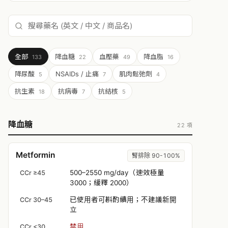
全部
降血糖
血壓藥
降血脂
133
22
49
16
降尿酸
NSAIDs / 止痛
肌肉鬆弛劑
5
7
4
抗生素
抗病毒
抗結核
18
7
5
降血糖
22 項
Metformin
腎排除 90-100%
500–2550 mg/day（速效極量
CCr ≥45
3000；緩釋 2000）
已使用者可斟酌續用；不建議新開
CCr 30–45
立
禁用
CCr <30