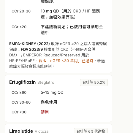
臟保護）
10 mg QD（用於 CKD / HF 適應
CCr 20–30
症；血糖效果有限）
不建議新開始；已使用者可續用至
CCr <20
透析
EMPA-KIDNEY (2022)
收錄 eGFR ≥20 之病人證實腎臟
保護；
FDA 2023/9
核准用於 CKD（不限是否合併
DM）；EMPEROR-Reduced/Preserved 用於
HFrEF/HFpEF。
舊版「eGFR <30 禁用」已過時
，新適
應症大幅放寬腎功能限制。
Ertugliflozin
Steglatro
腎排除 50.2%
5–15 mg QD
CCr ≥60
避免使用
CCr 30–60
禁用
CCr <30
Liraglutide
Victoza
腎排除 6% 代謝物