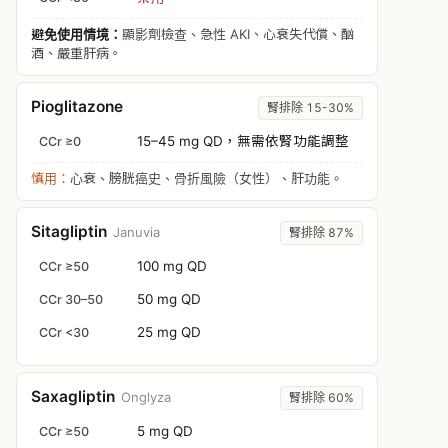
避免使用情境：
顯影劑檢查、急性 AKI、心衰失代償、酗
酒、嚴重肝病。
Pioglitazone
腎排除 15-30%
15–45 mg QD，
無需依腎功能調整
CCr ≥0
慎用：
心衰、膀胱癌史、骨折風險（女性）、肝功能。
Sitagliptin
Januvia
腎排除 87%
100 mg QD
CCr ≥50
50 mg QD
CCr 30–50
25 mg QD
CCr <30
Saxagliptin
Onglyza
腎排除 60%
5 mg QD
CCr ≥50