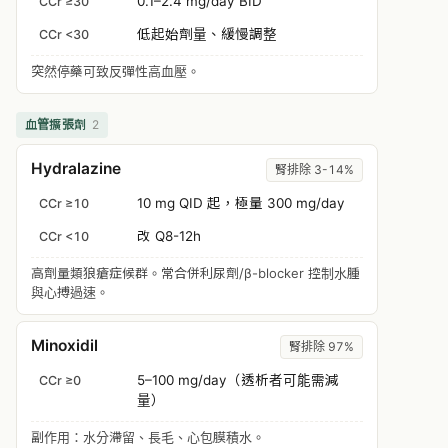
0.1–2.4 mg/day BID
CCr ≥30
低起始劑量、緩慢調整
CCr <30
突然停藥可致反彈性高血壓。
血管擴張劑
2
Hydralazine
腎排除 3-14%
10 mg QID 起，極量 300 mg/day
CCr ≥10
改 Q8-12h
CCr <10
高劑量類狼瘡症候群。常合併利尿劑/β-blocker 控制水腫
與心搏過速。
Minoxidil
腎排除 97%
5–100 mg/day（透析者可能需減
CCr ≥0
量）
副作用：水分滯留、長毛、心包膜積水。