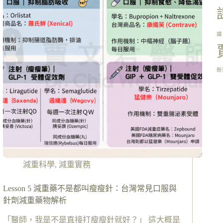
識
新
減重科學
,
減重實務
Lesson 5 減重藥不是都叫瘦瘦針：台灣常見口服與
針劑減重藥物解析
「醫師，我是不是直接打瘦瘦針就好？」 這大概是