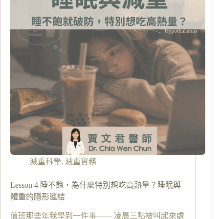
減重科學
,
減重實務
Lesson 4 睡不飽，為什麼特別想吃高熱量？睡眠與
體重的隱形連結
值班那些年我學到一件事—— 凌晨三點被叫起來處