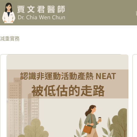
跳
至
主
要
內
減重實務
容