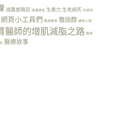
課
減重進階班
生產力
生老病死
演講講者
科普知
網頁小工具們
膽固醇
職業醫學
課程心得
賈醫師的增肌減脂之路
醫學
醫療故事
知