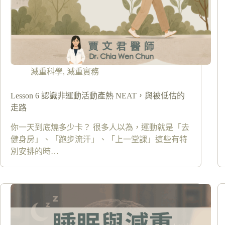
減重科學
,
減重實務
Lesson 6 認識非運動活動產熱 NEAT，與被低估的
走路
你一天到底燒多少卡？ 很多人以為，運動就是「去
健身房」、「跑步流汗」、「上一堂課」這些有特
別安排的時…