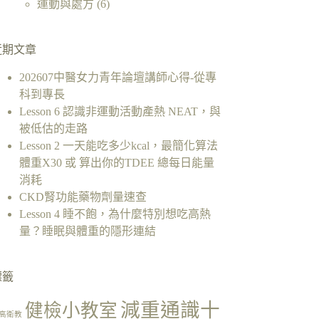
運動與處方
(6)
近期文章
202607中醫女力青年論壇講師心得-從專
科到專長
Lesson 6 認識非運動活動產熱 NEAT，與
被低估的走路
Lesson 2 一天能吃多少kcal，最簡化算法
體重X30 或 算出你的TDEE 總每日能量
消耗
CKD腎功能藥物劑量速查
Lesson 4 睡不飽，為什麼特別想吃高熱
量？睡眠與體重的隱形連結
標籤
減重通識十
健檢小教室
高衛教