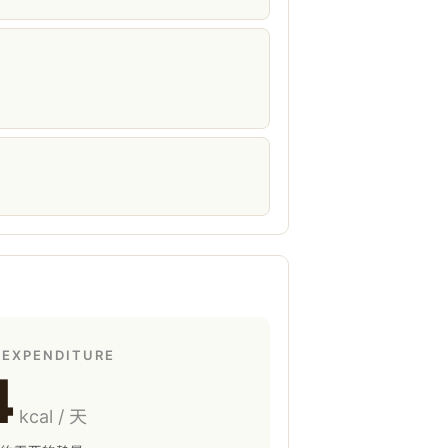
 EXPENDITURE
4
kcal / 天