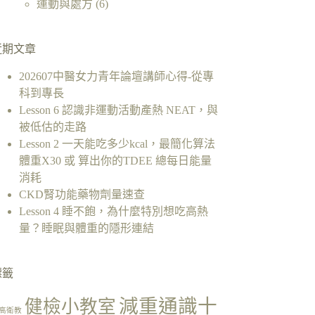
運動與處方
(6)
近期文章
202607中醫女力青年論壇講師心得-從專
科到專長
Lesson 6 認識非運動活動產熱 NEAT，與
被低估的走路
Lesson 2 一天能吃多少kcal，最簡化算法
體重X30 或 算出你的TDEE 總每日能量
消耗
CKD腎功能藥物劑量速查
Lesson 4 睡不飽，為什麼特別想吃高熱
量？睡眠與體重的隱形連結
標籤
減重通識十
健檢小教室
高衛教