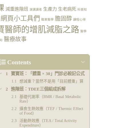
課
減重進階班
生產力
生老病死
演講講者
科普知
網頁小工具們
膽固醇
職業醫學
課程心得
賈醫師的增肌減脂之路
醫學
醫療故事
知
Contents
寶寶班：「體重 × 30」門診必殺記公式
想減重？當然不是用「目前體重」算
進階班：TDEE三個組成拆解
基礎代謝率（BMR / Basal Metabolic
Rate）
攝食生熱效應（TEF / Thermic Effect
of Food）
活動熱效應（TEA / Total Activity
Expenditure）