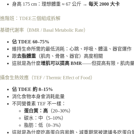
身高 175 cm：理想體重 ≈ 67 公斤 →
每天 2000 大卡
進階班：TDEE三個組成拆解
基礎代謝率（BMR / Basal Metabolic Rate）
佔 TDEE 60–75%
維持生命所需的最低消耗：心跳、呼吸、體溫、器官運作
跟
去脂體重
（肌肉、骨骼、器官）高度相關
這就是為什麼
增肌可以提高 BMR
——但提高有限，肌肉量增 1
攝食生熱效應（TEF / Thermic Effect of Food）
佔 TDEE 約 8–15%
消化食物本身會消耗能量
不同營養素 TEF 不一樣：
蛋白質：高
（20–30%）
碳水：中（5–10%）
脂肪：低（0–3%）
這就是為什麼吃高蛋白容易飽、減重期常被建議多吃蛋白