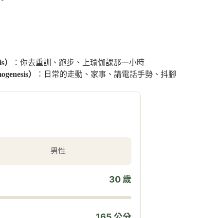
sis）
：你去重訓、跑步、上瑜伽課那一小時
mogenesis）
：日常的走動、家事、講電話手勢、抖腳
男性
30 歲
165 公分