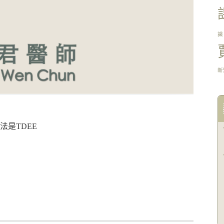
識
新
是TDEE