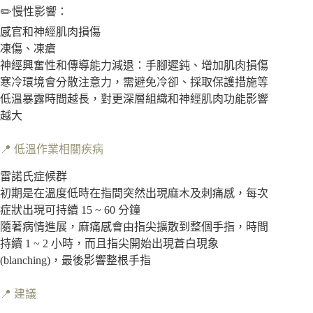
✏️慢性影響：
感官和神經肌肉損傷
凍傷、凍瘡
神經興奮性和傳導能力減退：手腳遲鈍、增加肌肉損傷
寒冷環境會分散注意力，需避免冷卻、採取保護措施等
低溫暴露時間越長，對更深層組織和神經肌肉功能影響
越大
📍 低溫作業相關疾病
雷諾氏症候群
初期是在溫度低時在指間突然出現麻木及刺痛感，每次
症狀出現可持續 15 ~ 60 分鐘
隨著病情進展，麻痛感會由指尖擴散到整個手指，時間
持續 1 ~ 2 小時，而且指尖開始出現蒼白現象
(blanching)，最後影響整根手指
📍 建議