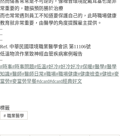
然而傷害常常是不可逆的，像噪音環境配戴耳塞也是非
常重要的，聽損預防勝於治療
而也常常遇到員工不知道要保護自己的，此時職場健康
教育就非常重要，由醫學的角度提醒雇主提供。
–
–
–
Ref. 中華民國環境職業醫學會訊 第11106號
低溫物流作業致神經血管疾病案例報告
–
#時事
#時事問題
#低溫
#好冷
#好冷好冷
#保暖
#醫學
#醫學
知識
#醫師
#醫師日常
#職場
#職場健康
#健康檢查
#健檢
#麥
當勞
#麥當勞早餐
#dcard
#dcard經典好文
標籤
#
職業醫學