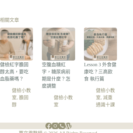
相關文章
健檢紅字膽固
空腹血糖紅
Lesson 3 外食健
醇太高，要吃
字，糖尿病前
康吃？三高飲
血脂藥嗎？
期是什麼？怎
食 執行篇
麼調整
健檢小教
健檢小教
室
,
膽固
健檢小教
室
,
減重
醇
室
通識十課