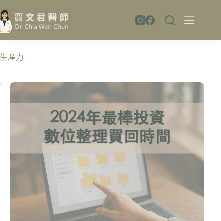
跳
至
主
要
內
生產力
容