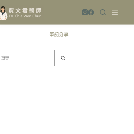
跳
至
主
要
內
筆記分享
容
找
不
到
符
合
條
件
的
結
果